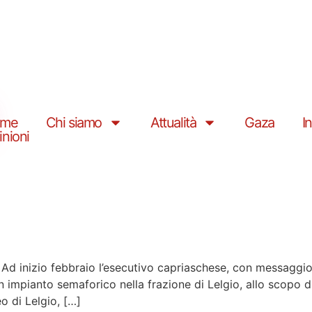
ome
Chi siamo
Attualità
Gaza
I
inioni
Ad inizio febbraio l’esecutivo capriaschese, con messaggi
n impianto semaforico nella frazione di Lelgio, allo scopo di 
eo di Lelgio, […]